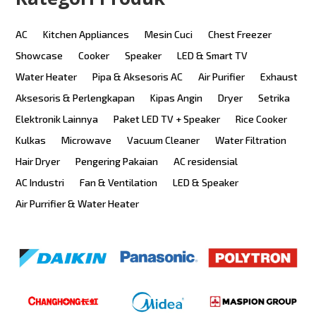
AC
Kitchen Appliances
Mesin Cuci
Chest Freezer
Showcase
Cooker
Speaker
LED & Smart TV
Water Heater
Pipa & Aksesoris AC
Air Purifier
Exhaust
Aksesoris & Perlengkapan
Kipas Angin
Dryer
Setrika
Elektronik Lainnya
Paket LED TV + Speaker
Rice Cooker
Kulkas
Microwave
Vacuum Cleaner
Water Filtration
Hair Dryer
Pengering Pakaian
AC residensial
AC Industri
Fan & Ventilation
LED & Speaker
Air Purrifier & Water Heater