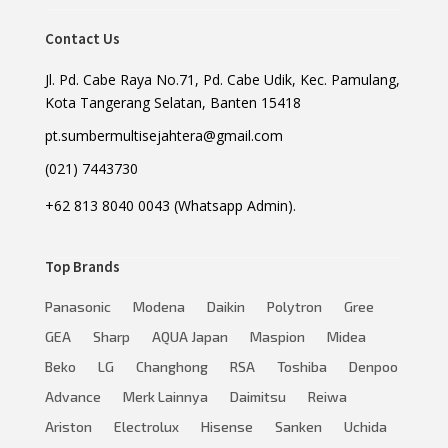
Contact Us
Jl. Pd. Cabe Raya No.71, Pd. Cabe Udik, Kec. Pamulang,
Kota Tangerang Selatan, Banten 15418
pt.sumbermultisejahtera@gmail.com
(021) 7443730
+62 813 8040 0043 (Whatsapp Admin).
Top Brands
Panasonic
Modena
Daikin
Polytron
Gree
GEA
Sharp
AQUA Japan
Maspion
Midea
Beko
LG
Changhong
RSA
Toshiba
Denpoo
Advance
Merk Lainnya
Daimitsu
Reiwa
Ariston
Electrolux
Hisense
Sanken
Uchida