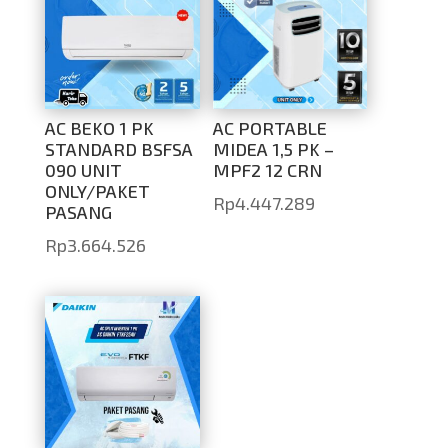
AC BEKO 1 PK
AC PORTABLE
STANDARD BSFSA
MIDEA 1,5 PK –
090 UNIT
MPF2 12 CRN
ONLY/PAKET
Rp
4.447.289
PASANG
Rp
3.664.526