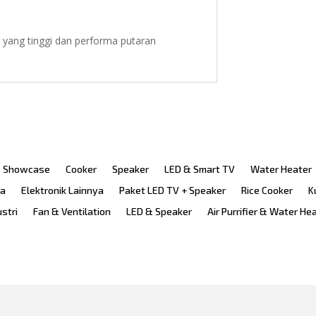
 yang tinggi dan performa putaran
Showcase
Cooker
Speaker
LED & Smart TV
Water Heater
ka
Elektronik Lainnya
Paket LED TV + Speaker
Rice Cooker
K
ustri
Fan & Ventilation
LED & Speaker
Air Purrifier & Water He