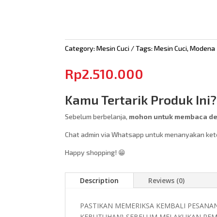
Category:
Mesin Cuci
Tags:
Mesin Cuci
,
Modena
Rp
2.510.000
Kamu Tertarik Produk Ini?
Sebelum berbelanja,
mohon untuk membaca des
Chat admin via Whatsapp untuk menanyakan keter
Happy shopping! 😁
Description
Reviews (0)
PASTIKAN MEMERIKSA KEMBALI PESANA
KEBUTUHAN} SEBELUM MELAKUKAN PEM