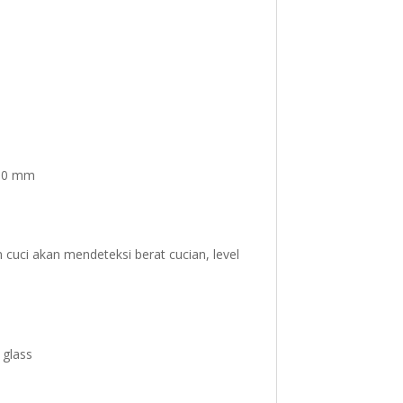
900 mm
uci akan mendeteksi berat cucian, level
 glass