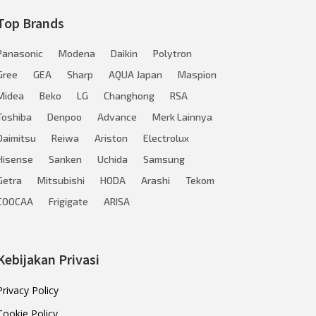
Top Brands
Panasonic
Modena
Daikin
Polytron
Gree
GEA
Sharp
AQUA Japan
Maspion
Midea
Beko
LG
Changhong
RSA
Toshiba
Denpoo
Advance
Merk Lainnya
Daimitsu
Reiwa
Ariston
Electrolux
Hisense
Sanken
Uchida
Samsung
Getra
Mitsubishi
HODA
Arashi
Tekom
COOCAA
Frigigate
ARISA
Kebijakan Privasi
Privacy Policy
Cookie Policy