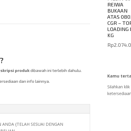
REIWA
BUKAAN
ATAS 080
CGR – TO
LOADING 
KG
Rp
2.074.
?
kripsi produk
dibawah ini terlebih dahulu.
Kamu terta
sediaan dan info lainnya.
Silahkan kl
ketersediaan
N ANDA {TELAH SESUAI DENGAN
BELIAN.