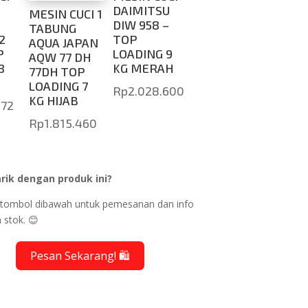
DAIMITSU
MESIN CUCI 1
DIW 958 –
TABUNG
2
TOP
AQUA JAPAN
P
LOADING 9
AQW 77 DH
8
KG MERAH
77DH TOP
LOADING 7
Rp
2.028.600
KG HIJAB
072
Rp
1.815.460
rik dengan produk ini?
ik tombol dibawah untuk pemesanan dan info
 stok. 😊
Pesan Sekarang! 🛍️