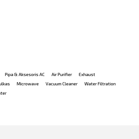
Pipa & Aksesoris AC
Air Purifier
Exhaust
ulkas
Microwave
Vacuum Cleaner
Water Filtration
ater