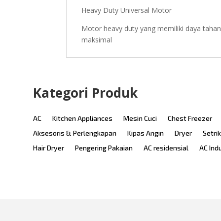
Heavy Duty Universal Motor
Motor heavy duty yang memiliki daya tahan
maksimal
Kategori Produk
AC
Kitchen Appliances
Mesin Cuci
Chest Freezer
Aksesoris & Perlengkapan
Kipas Angin
Dryer
Setri
Hair Dryer
Pengering Pakaian
AC residensial
AC Ind