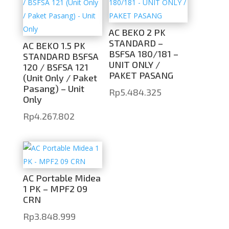
AC BEKO 2 PK
STANDARD –
AC BEKO 1.5 PK
BSFSA 180/181 –
STANDARD BSFSA
UNIT ONLY /
120 / BSFSA 121
PAKET PASANG
(Unit Only / Paket
Pasang) – Unit
Rp
5.484.325
Only
Rp
4.267.802
AC Portable Midea
1 PK – MPF2 09
CRN
Rp
3.848.999