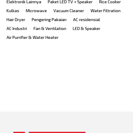
Elektronik Lainnya
Paket LED TV + Speaker
Rice Cooker
Kulkas
Microwave
Vacuum Cleaner
Water Filtration
Hair Dryer
Pengering Pakaian
AC residensial
AC Industri
Fan & Ventilation
LED & Speaker
Air Purrifier & Water Heater