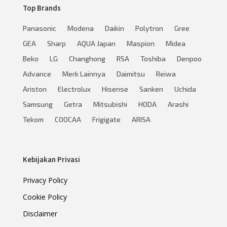
Top Brands
Panasonic
Modena
Daikin
Polytron
Gree
GEA
Sharp
AQUA Japan
Maspion
Midea
Beko
LG
Changhong
RSA
Toshiba
Denpoo
Advance
Merk Lainnya
Daimitsu
Reiwa
Ariston
Electrolux
Hisense
Sanken
Uchida
Samsung
Getra
Mitsubishi
HODA
Arashi
Tekom
COOCAA
Frigigate
ARISA
Kebijakan Privasi
Privacy Policy
Cookie Policy
Disclaimer