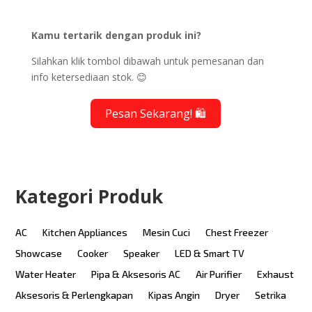
Kamu tertarik dengan produk ini?
Silahkan klik tombol dibawah untuk pemesanan dan
info ketersediaan stok. 😊
Pesan Sekarang! 🛍️
Kategori Produk
AC
Kitchen Appliances
Mesin Cuci
Chest Freezer
Showcase
Cooker
Speaker
LED & Smart TV
Water Heater
Pipa & Aksesoris AC
Air Purifier
Exhaust
Aksesoris & Perlengkapan
Kipas Angin
Dryer
Setrika